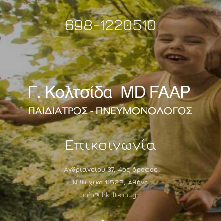
698-1220510
Επικοινωνία
Ανδριανείου 37, 4ος όροφος
Ν Ψυχικό 11525, Αθήνα
info@drkoltsida.gr