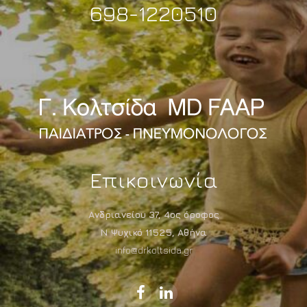
698-1220510
Επικοινωνία
Ανδριανείου 37, 4ος όροφος
Ν Ψυχικό 11525, Αθήνα
info@drkoltsida.gr