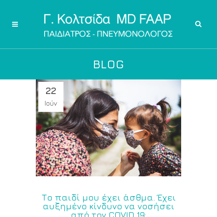
BLOG
22
Ιούν
Το παιδί μου έχει άσθμα. Έχει
αυξημένο κίνδυνο να νοσήσει
από τον COVID 19;